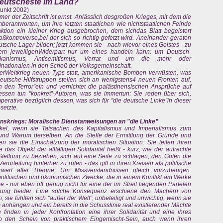
ideutscheste im Land?
unkt 2002)
r der Zeitschrift ist ernst. Anlässlich desgroßen Krieges, mit dem die
erantworten, um ihre letzten staatlichen wie nichtstaatlichen Feinde
aktion ein kleiner Krieg ausgebrochen, dem sichdas Blatt begeistert
oßkontroverse,bei der sich so richtig gefetzt wird. Aneinander geraten
sche Lager bilden; jetzt kommen sie - nach wievor eines Geistes - zu
hrem jeweiligenWiderpart nur um eines handeln kann: um Deutsch-
merikanismus, Antisemitismus, Verrat und um die mehr oder
nationalen in den Schoß der Volksgemeinschaft.
gterWeltkrieg neuen Typs statt, amerikanische Bomben verwüsten, was
utsche Hilfstruppen stellen sich an wenigstens4 neuen Fronten auf,
en den Terror”ein und vernichtet die palästinensischen Ansprüche auf
essen tun "konkret”-Autoren, was sie immertun: Sie reden über sich,
perative bezüglich dessen, was sich für "die deutsche Linke”in dieser
setzte.
skriegs: Moralische Dienstanweisungen an "die Linke”
ikel, wenn sie Tatsachen des Kapitalismus und Imperialismus zum
nd Warum derselben. An die Stelle der Ermittlung der Gründe und
en sie die Einschätzung der moralischen Situation: Sie teilen ihren
das Objekt der allfälligen Solidarität heißt - kurz, wie der aufrechte
Stellung zu beziehen, sich auf eine Seite zu schlagen, den Guten die
urteilung hinterher zu rufen - das gilt in ihren Kreisen als politische
wert aller Theorie. Um Missverständnissen gleich vorzubeugen:
ie politischen und ökonomischen Zwecke, die in einem Konflikt am Werke
 - nur eben oft genug nicht für eine der im Streit liegenden Parteien
hnung beider. Eine solche Konsequenz erschiene den Machern von
; sie fühlten sich "außer der Welt”, unbeteiligt und unwichtig, wenn sie
 anhängen und ein bereits in die Schusslinie real existierender Mächte
inden in jeder Konfrontation eine ihrer Solidarität und eine ihres
o den Schein von praktischem Eingemischt-Sein, auch wenn ihren