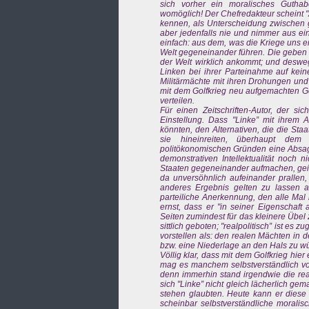
sich vorher ein moralisches Guthabe
womöglich! Der Chefredakteur scheint "A
kennen, als Unterscheidung zwischen g
aber jedenfalls nie und nimmer aus ei
einfach: aus dem, was die Kriege uns erz
Welt gegeneinander führen. Die geben m
der Welt wirklich ankommt; und deswe
Linken bei ihrer Parteinahme auf kein
Militärmächte mit ihren Drohungen und
mit dem Golfkrieg neu aufgemachten Geg
verteilen.
Für einen Zeitschriften-Autor, der sic
Einstellung. Dass "Linke” mit ihrem 
könnten, den Alternativen, die die Sta
sie hineinreiten, überhaupt dem 
politökonomischen Gründen eine Absage z
demonstrativen Intellektualität noch n
Staaten gegeneinander aufmachen, geist
da unversöhnlich aufeinander prallen,
anderes Ergebnis gelten zu lassen 
parteiliche Anerkennung, den alle Mal 
ernst, dass er "in seiner Eigenschaft 
Seiten zumindest für das kleinere Übel 
sittlich geboten; "realpolitisch” ist es 
vorstellen als: den realen Mächten in
bzw. eine Niederlage an den Hals zu 
Völlig klar, dass mit dem Golfkrieg hie
mag es manchem selbstverständlich vor
denn immerhin stand irgendwie die real
sich "Linke” nicht gleich lächerlich gem
stehen glaubten. Heute kann er diese E
scheinbar selbstverständliche moralisc