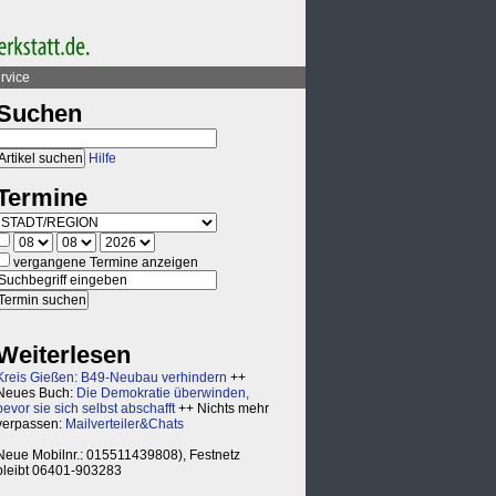
rvice
Suchen
Hilfe
Termine
vergangene Termine anzeigen
Weiterlesen
Kreis Gießen: B49-Neubau verhindern
++
Neues Buch:
Die Demokratie überwinden,
bevor sie sich selbst abschafft
++ Nichts mehr
verpassen:
Mailverteiler&Chats
Neue Mobilnr.: 015511439808), Festnetz
bleibt 06401-903283