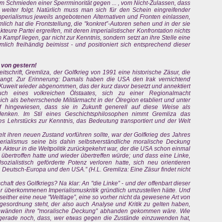
Schmieden einer Sperrminorität gegen ... , vom Nicht-Zulassen, dass
s weiter folgt. Natürlich muss man sich für den Schein eingreifender
erialismus jeweils angebotenen Alternativen und Fronten einlassen,
lich hat die Frontstellung, die "konkret”-Autoren sehen und in der sie
kteure Partei ergreifen, mit deren imperialistischer Konfrontation nichts
 Kampf liegen, gar nicht zur Kenntnis, sondern setzt an ihre Stelle eine
ich freihändig beimisst - und positioniert sich entsprechend dieser
 von gestern!
tschrift, Gremliza, der Golfkrieg von 1991 eine historische Zäsur, die
langt. Zur Erinnerung: Damals haben die USA den Irak vernichtend
uweit wieder abgenommen, das der kurz davor besetzt und annektiert
ch eines volkreichen Ölstaates, sich zu einer Regionalmacht
ich als beherrschende Militärmacht in der Ölregion etabliert und unter
f hingewiesen, dass sie in Zukunft generell auf diese Weise als
enken. Im Stil eines Geschichtsphilosophen nimmt Gremliza das
s Lehrstücks zur Kenntnis, das Bedeutung transportiert und der Welt
lt ihren neuen Zustand vorführen sollte, war der Golfkrieg des Jahres
perialismus seine bis dahin selbstverständliche moralische Deckung
n Akteur in die Weltpolitik zurückgekehrt war, der die USA schon einmal
e übertroffen hatte und wieder übertreffen würde; und dass eine Linke,
alsozialistisch geförderte Potenz verloren hatte, sich neu orientieren
Deutsch-Europa und den USA.” (H.L. Gremliza: Eine Zäsur findet nicht
chaft des Golfkriegs? Na klar: An "die Linke” - und der offenbart dieser
hrer überkommenen Imperialismuskritik gründlich umzustellen hätte. Und
seither eine neue "Weltlage”, eine so vorher nicht da gewesene Art von
gesordnung steht, der also auch Analyse und Kritik zu gelten haben,
Einwänden ihre "moralische Deckung” abhanden gekommen wäre. Wie
 gerade noch, dass, wer etwas gegen die Zustände einzuwenden hat,