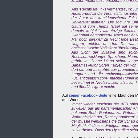
kritisiert weiter das herrschende Linkska
Aus "Rechts als links vermarktet", in:
Jun
Hintergrund ist die Veranstaltungsreihe
der Autor der »antideutschen« Zeits
Universität auftreten. Die zog ihre 
Gauland zum Thema Israel auf seiner 
damals, »objektiv als einzige Stimme
»wahnhaft dämonisiert«. Nach der Absa
Mai noch direkter: Zu Recht lobe Beatr
Ungarn, erklärte er. Und: Da wahr
antifaschistische Volksfront überflüssig«
Aus Sicht der Initiative sind sol
Rechtsentwicklung«. Sprecherin Marin
gehört im Conne Island schon lange 
Bahamas-Autor Sören Pünjer, der von 
dort ein und ausgeht«. »Er promotete 
League‹ und die rechtspopulistisch
»3D.antideutsch.com« machte Pünjer in
bezeichnet er Neofaschisten als »von 
und überflüssiger« mache.
Auf
seiner Facebook-Seite
teilte Maul den M
den Worten:
Immer wieder erscheint die AFD obje
zuweilen gar als parlamentarischer Arm
bekannte Rede Gaulands zur Gründung Is
Wahrhaftigkeit der „Rechtspopulisten“ 
der müsste wenigstens die zur Schau g
Möglichkeit dieses Erfolges anprang
zuzuarbeiten. Dass den Hysteriker scho