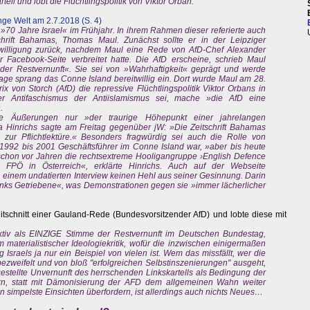
rtell und lobt die Flüchtlingspolitik von Viktor Orban.
ge Welt am 2.7.2018 (S. 4)
 »70 Jahre Israel« im Frühjahr. In ihrem Rahmen dieser referierte auch
chrift Bahamas, Thomas Maul. Zunächst sollte er in der Leipziger
Einwilligung zurück, nachdem Maul eine Rede von AfD-Chef Alexander
Facebook-Seite verbreitet hatte. Die AfD erscheine, schrieb Maul
 der Restvernunft«. Sie sei von »Wahrhaftigkeit« geprägt und werde
ge sprang das Conne Island bereitwillig ein. Dort wurde Maul am 28.
ix von Storch (AfD) die repressive Flüchtlingspolitik Viktor Orbans in
er Antifaschismus der Antiislamismus sei, mache »die AfD eine
.
che Äußerungen nur »der traurige Höhepunkt einer jahrelangen
a Hinrichs sagte am Freitag gegenüber jW: »Die Zeitschrift Bahamas
zur Pflichtlektüre.« Besonders fragwürdig sei auch die Rolle von
1992 bis 2001 Geschäftsführer im Conne Island war, »aber bis heute
schon vor Jahren die rechtsextreme Hooligangruppe ›English Defence
e FPÖ in Österreich«, erklärte Hinrichs. Auch auf der Webseite
 einem undatierten Interview keinen Hehl aus seiner Gesinnung. Darin
links Getriebene«, was Demonstrationen gegen sie »immer lächerlicher
itschnitt einer Gauland-Rede (Bundesvorsitzender AfD) und lobte diese mit
ktiv als EINZIGE Stimme der Restvernunft im Deutschen Bundestag,
 materialistischer Ideologiekritik, wofür die inzwischen einigermaßen
raels ja nur ein Beispiel von vielen ist. Wem das missfällt, wer die
bezweifelt und von bloß "erfolgreichen Selbstinszenierungen" ausgeht,
estellte Unvernunft des herrschenden Linkskartells als Bedingung der
ern, statt mit Dämonisierung der AFD dem allgemeinen Wahn weiter
n simpelste Einsichten überfordern, ist allerdings auch nichts Neues…