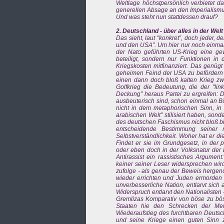
Weltlage höchstpersönlich verbietet d
generellen Absage an den Imperialismu
Und was steht nun stattdessen drauf?
2. Deutschland - über alles in der Welt
Das sieht, laut "konkret”, doch jeder, 
und den USA”. Um hier nur noch einmal
der Nato geführten US-Krieg eine gew
beteiligt, sondern nur Funktionen in
Kriegskosten mitfinanziert. Das genü
geheimen Feind der USA zu befördern u
einen dann doch bloß kalten Krieg z
Golfkrieg die Bedeutung, die der "lin
Deckung” heraus Partei zu ergreifen: 
ausbeuterisch sind, schon einmal an Bösa
nicht in dem metaphorischen Sinn, in
arabischen Welt” stilisiert haben, son
des deutschen Faschismus nicht bloß bis
entscheidende Bestimmung seiner n
Selbstverständlichkeit. Woher hat er d
Findet er sie im Grundgesetz, in der
oder eben doch in der Volksnatur der 
Antirassist ein rassistisches Argumen
keiner seiner Leser widersprechen wird
zufolge - als genau der Beweis hergen
wieder errichten und Juden ermorden wi
unverbesserliche Nation, entlarvt sich
Widerspruch entlarvt den Nationalisten 
Gremlizas Komparativ von böse zu bös
Staaten hie den Schrecken der Me
Wiederaufstieg des furchtbaren Deuts
und seine Kriege einen guten Sinn zu