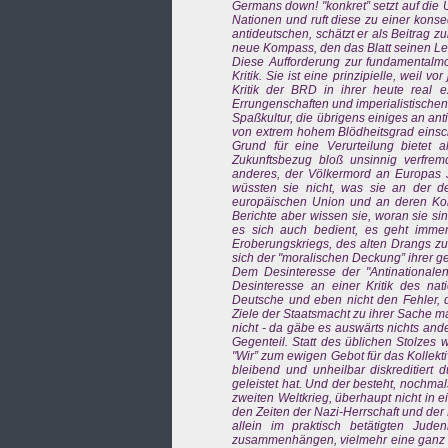
Germans down! "konkret” setzt auf die
Nationen und ruft diese zu einer kons
antideutschen, schätzt er als Beitrag zu
neue Kompass, den das Blatt seinen Les
Diese Aufforderung zur fundamentalmor
Kritik. Sie ist eine prinzipielle, wei
Kritik der BRD in ihrer heute real e
Errungenschaften und imperialistische
Spaßkultur, die übrigens einiges an ant
von extrem hohem Blödheitsgrad einschli
Grund für eine Verurteilung bietet
Zukunftsbezug bloß unsinnig verfre
anderes, der Völkermord an Europas J
wüssten sie nicht, was sie an der d
europäischen Union und an deren Konk
Berichte aber wissen sie, woran sie si
es sich auch bedient, es geht immer
Eroberungskriegs, des alten Drangs zur
sich der "moralischen Deckung” ihrer g
Dem Desinteresse der "Antinationalen”
Desinteresse an einer Kritik des na
Deutsche und eben nicht den Fehler, d
Ziele der Staatsmacht zu ihrer Sache ma
nicht - da gäbe es auswärts nichts an
Gegenteil. Statt des üblichen Stolzes 
"Wir” zum ewigen Gebot für das Kollekt
bleibend und unheilbar diskreditiert du
geleistet hat. Und der besteht, nochmal
zweiten Weltkrieg, überhaupt nicht in e
den Zeiten der Nazi-Herrschaft und der
allein im praktisch betätigten Jude
zusammenhängen, vielmehr eine ganz spe