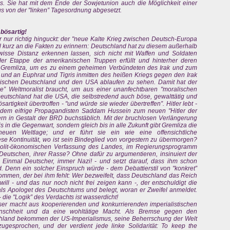
as. Sie hat mit dem Ende der Sowjetunion auch die Möglichkeit einer
s von der "linken” Tagesordnung abgesetzt.
 bösartig!
der nur richtig hinguckt: der "neue Kalte Krieg zwischen Deutsch-Europa
 kurz an die Fakten zu erinnern: Deutschland hat zu diesem außerhalb
isse Distanz erkennen lassen, sich nicht mit Waffen und Soldaten
 der Etappe der amerikanischen Truppen erfüllt und hinterher deren
gt Gremliza, um es zu einem geheimen Verbündeten des Irak und zum
nd an Euphrat und Tigris inmitten des heißen Kriegs gegen den Irak
wischen Deutschland und den USA ablaufen zu sehen. Damit hat der
ke” Weltmoralist braucht, um aus einer unanfechtbaren "moralischen
Deutschland hat die USA, die selbstredend auch böse, gewalttätig und
rtigkeit übertroffen - "und würde sie wieder übertreffen”. Hitler lebt -
 dem eifrige Propagandisten Saddam Hussein zum neuen "Hitler der
dern in Gestalt der BRD buchstäblich. Mit der bruchlosen Verlängerung
 in die Gegenwart, sondern gleich bis in alle Zukunft gibt Gremliza die
euen Weltlage; und er führt sie ein wie eine offensichtliche
iese Kontinuität, wo ist sein Bindeglied von vorgestern zu übermorgen?
 polit-ökonomischen Verfassung des Landes, im Regierungsprogramm
Deutschen, ihrer Rasse? Ohne dafür zu argumentieren, insinuiert der
t: Einmal Deutscher, immer Nazi! - und setzt darauf, dass ihm schon
. Denn ein solcher Einspruch würde - dem Debattierstil von "konkret”
ommen, der bei ihm fehlt: Wer bezweifelt, dass Deutschland das Reich
ll - und das nur noch nicht frei zeigen kann -, der entschuldigt die
 als Apologet des Deutschtums und belegt, woran er Zweifel anmeldet.
- die "Logik” des Verdachts ist wasserdicht!
er macht aus kooperierenden und konkurrierenden imperialistischen
nschheit und da eine wohltätige Macht. Als Bremse gegen den
chland bekommen der US-Imperialismus, seine Beherrschung der Welt
gesprochen, und der verdient jede linke Solidarität: To keep the