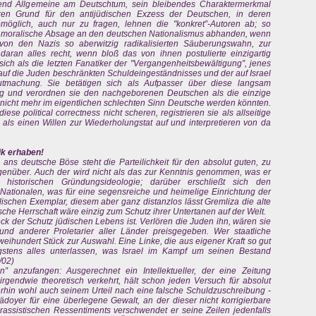
bend Allgemeine am Deutschtum, sein bleibendes Charaktermerkmal
en Grund für den antijüdischen Exzess der Deutschen, in deren
möglich, auch nur zu fragen, lehnen die "konkret”-Autoren ab; so
le moralische Absage an den deutschen Nationalismus abhanden, wenn
 von den Nazis so aberwitzig radikalisierten Säuberungswahn, zur
aran alles recht, wenn bloß das von ihnen postulierte einzigartig
ich als die letzten Fanatiker der "Vergangenheitsbewältigung”, jenes
auf die Juden beschränkten Schuldeingeständnisses und der auf Israel
gutmachung. Sie betätigen sich als Aufpasser über diese langsam
ng und verordnen sie den nachgeborenen Deutschen als die einzige
n nicht mehr im eigentlichen schlechten Sinn Deutsche werden könnten.
e political correctness nicht scheren, registrieren sie als allseitige
 als einen Willen zur Wiederholungstat auf und interpretieren von da
tik erhaben!
ans deutsche Böse steht die Parteilichkeit für den absolut guten, zu
genüber. Auch der wird nicht als das zur Kenntnis genommen, was er
er historischen Gründungsideologie; darüber erschließt sich den
-Nationalen, was für eine segensreiche und heimelige Einrichtung der
elischen Exemplar, diesem aber ganz distanzlos lässt Gremliza die alte
sche Herrschaft wäre einzig zum Schutz ihrer Untertanen auf der Welt.
eck der Schutz jüdischen Lebens ist. Verlören die Juden ihn, wären sie
nd anderer Proletarier aller Länder preisgegeben. Wer staatliche
 zweihundert Stück zur Auswahl. Eine Linke, die aus eigener Kraft so gut
gstens alles unterlassen, was Israel im Kampf um seinen Bestand
5/02)
 anzufangen: Ausgerechnet ein Intellektueller, der eine Zeitung
irgendwie theoretisch verkehrt, hält schon jeden Versuch für absolut
erhin wohl auch seinem Urteil nach eine falsche Schuldzuschreibung -
doyer für eine überlegene Gewalt, an der dieser nicht korrigierbare
es rassistischen Ressentiments verschwendet er seine Zeilen jedenfalls