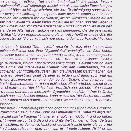
n besorgen müsste, bei einer "realpolitisch” relevanten Instanz
ntiimperialismus” allerdings wirklich nur als moralische Einstellung zu
ut und böse im Weltgeschehen, die ihre Rechtfertigung sonst woher,
ner richtigen Erklärung des Imperialismus bezieht. Woher dann? Ganz
ählen, die richtigen wie die "kalten”, die die wichtigen Staaten auf der
it ihrer Gewalt die Alternativen vor, auf die es ihnen und deswegen in
gen - meint der "konkret”-Herausgeber - muss und kann es auch den
e anderen Alternativen ankommen als diejenigen, die die relevanten
 Schlächtereien gegeneinander eröffnen. Also heißt es angesichts der
ensätze für "die Linke”, sich neu entscheiden, ihre Parteilichkeit neu
h selber als Mentor "der Linken” versteht, ist das eine interessante
Antiimperialismus und ihrer "Systemkritik” womöglich im Sinn haben
atsmächte ihnen vorknallen, den Feindschaften, in die ihre Obrigkeiten
eingerichteten Gewalthaushalt auf der Welt mitsamt seinen
u erteilen, ist ihm offensichtlich völlig fremd. Er nimmt sich bei aller
icht einmal die intellektuelle Freiheit, von den Kontroversen, die die
ig einen Schritt zurückzutreten, sich die Interessen klarzumachen, die
 sich ein objektives Urteil darüber zu bilden und dann auch mal ein
als die Zustimmung zu einer der beiden Seiten. Den Anspruch auf
beide Kampfparteien in einem politischen Streit erheben, nimmt er so
als Moralwachtel "der Linken” die Verpflichtung verspürt, eine dieser
zu halten und der die moralische Sympathie zu erklären. Das ist für ihn
zugleich auch; und nichts anderes kann er sich als "die Sache der Linken”
 deren Kämpfen aus höherer moralischer Warte die Daumen zu drücken
wünschen.
r eine neue Entscheidungssituation gegeben ist. Früher, meint Gremliza,
gekommen sein, für die Opfer des Imperialismus Partei zu ergreifen;
sozialistische Weltmacht hinter einer solchen "Option”, und so haben
acht, wenn sie contra USA und pro Dritte Welt auf der richtigen Seite zu
instellung, in der er rückblickend eigentlich nicht mehr als eine nur
he Attitüde erkennen mag, aber gar nicht mehr billigen: Nicht er, die