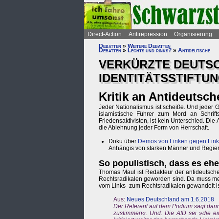
Direct-Action
Antirepression
Organisierung
Debatten
»
Weitere Debatten
Debatten
»
Lechts und rinks?
»
Antideutsche
VERKÜRZTE DEUTSC
IDENTITÄTSSTIFTUN
Kritik an Antideutsch
Jeder Nationalismus ist scheiße. Und jeder 
islamistische Führer zum Mord an Schrift
Friedensaktivisten, ist kein Unterschied. Die 
die Ablehnung jeder Form von Herrschaft.
Doku über
Demos von Linken gegen Lin
Anhängis von starken Männer und Regieru
So populistisch, dass es eher
Thomas Maul ist Redakteur der antideutsche
Rechtsradikalen geworden sind. Da muss men
vom Links- zum Rechtsradikalen gewandelt is
Aus:
Neues Deutschland am 1.6.2018
Der Referent auf dem Podium sagt dann
zustimmen«. Und: Die AfD sei »die ei