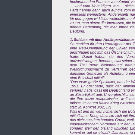
hochtrabenden Phrasen vom Kampf, vom 
..., und vom Verteidigen von ... nicht
Parteinahme dann auch auf die vom Imp
einerseits wenigstens. Andererseits näm
für und gegen wirkliche weltpolitische A
zu tun; man nimmt die Interessen, die im
höhere Bedeutung, die man ihnen zieml
Deutung.
1. Schluss mit dem Antiimperialismus
So markiert für den Herausgeber der Zei
eine Neu-Orientierung der Linken ver
geschlagen und ihm das Ölscheichtum K
hatte. Damit haben sie den Versu
aufzuschwingen, beendet, statt seiner s
dem Titel "neue Weltordnung” darau
Weltordnungsmacht zu verfahren ged
damalige Gemetzel als Aufführung eine
eine Botschaft mitteilt.
"Das erste große Spektakel, das der We
1991. Er offenbarte, dass der Antiim
verloren hatte; dass mit Deutschland ei
an Bösartigkeit aufs Unvergleichlichst
die ihre letzte realpolitische, weil re
müsste im neuen Kalten Krieg zwischen 
statt, in: Konkret 3/02, 17)
Was ist und an wen richtet sich die Bots
mitteilsame Krieg, dass sie sich mit i
das nicht aus dem banalen Grund, weil 
imperialistischem Vorgehen auf der Ta
sondern weil den bislang üblichen 
kommt er auf so etwas? Das fehlte ja