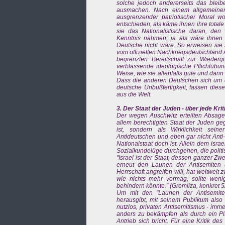
solche jedoch andererseits das blei
ausmachen. Nach einem allgemeiner
ausgrenzender patriotischer Moral wo
entschieden, als käme ihnen ihre tota
sie das Nationalistische daran, den
Kenntnis nähmen; ja als wäre ihnen d
Deutsche nicht wäre. So erweisen sie s
vom offiziellen Nachkriegsdeutschland 
begrenzten Bereitschaft zur Wieder
verblassende ideologische Pflichtübu
Weise, wie sie allenfalls gute und dan
Dass die anderen Deutschen sich um dies
deutsche Unbußfertigkeit, fassen diese
aus die Welt.
3. Der Staat der Juden - über jede Kri
Der wegen Auschwitz erteilten Absage 
allem berechtigten Staat der Juden ge
ist, sondern als Wirklichkeit sein
Antideutschen und eben gar nicht Anti
Nationalstaat doch ist. Allein dem isra
Sozialkundelüge durchgehen, die politi
"Israel ist der Staat, dessen ganzer Zw
erneut den Launen der Antisemiten u
Herrschaft angreifen will, hat weltweit
wie nichts mehr vermag, sollte weni
behindern könnte.” (Gremliza, konkret 
Um mit den "Launen der Antisemiten”
herausgibt, mit seinem Publikum also 
nutzlos, privaten Antisemitismus - imm
anders zu bekämpfen als durch ein Plä
Antrieb sich bricht. Für eine Kritik d