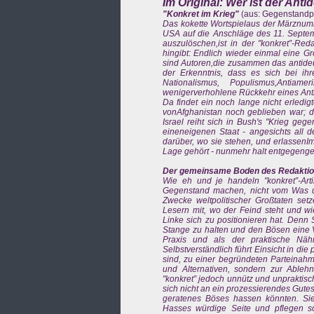
Im Original: Wer ist der Ant
"Konkret im Krieg"
(aus: Gegenstandp
Das kokette Wortspielaus der Märznumme
USA auf die Anschläge des 11. Septemb
auszulöschen,ist in der "konkret”-Red
hingibt: Endlich wieder einmal eine Gr
sind Autoren,die zusammen das antideut
der Erkenntnis, dass es sich bei i
Nationalismus, Populismus,Antia
wenigerverhohlene Rückkehr eines Anti
Da findet ein noch lange nicht erledi
vonAfghanistan noch geblieben war; de
Israel reiht sich in Bush's "Krieg geg
eineneigenen Staat - angesichts all d
darüber, wo sie stehen, und erlassenIm
Lage gehört - nunmehr halt entgegenge
Der gemeinsame Boden des Redaktion
Wie eh und je handeln "konkret”-Art
Gegenstand machen, nicht vom Was u
Zwecke weltpolitischer Großtaten setz
Lesern mit, wo der Feind steht und wie 
Linke sich zu positionieren hat. Denn 
Stange zu halten und den Bösen eine Ver
Praxis und als der praktische Nähr
Selbstverständlich führt Einsicht in d
sind, zu einer begründeten Parteinahme
und Alternativen, sondern zur Able
"konkret” jedoch unnütz und unpraktisch
sich nicht an ein prozessierendes Gutes
geratenes Böses hassen könnten. Sie f
Hasses würdige Seite und pflegen s