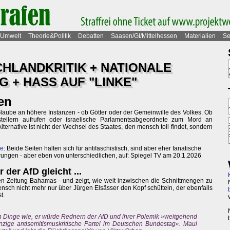
Umwelt
Theorie&Politik
Debatten
Saasen/GI/Mittelhessen
Materialien
Se
HLANDKRITIK + NATIONALE
G + HASS AUF "LINKE"
en
Glaube an höhere Instanzen - ob Götter oder der Gemeinwille des Volkes. Ob
stellern aufrufen oder israelische Parlamentsabgeordnete zum Mord an
Alternative ist nicht der Wechsel des Staates, den mensch toll findet, sondern
ke
: Beide Seiten halten sich für antifaschistisch, sind aber eher fanatische
ngen - aber eben von unterschiedlichen, auf: Spiegel TV am 20.1.2026
 der AfD gleicht ...
n Zeitung Bahamas - und zeigt, wie weit inzwischen die Schnittmengen zu
sch nicht mehr nur über Jürgen Elsässer den Kopf schütteln, der ebenfalls
t.
 Dinge wie, er würde Rednern der AfD und ihrer Polemik »weitgehend
nzige antisemitismuskritische Partei im Deutschen Bundestag«. Maul