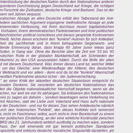
 Unterdrückung der deutschen Nation durch den Nationalismus anderer
equenteren Durchsetzung gegen Deutschland auf. Kriege, die richtigen
m Forschritt der Zivilisation; deutsche Kriege sind Barbarei. Das ist der
ern seit Jahren verpasst.
alischen Absage an alles Deutsche erfüllt den Tatbestand der Anti-
l vor jedem sachlichen Argument ergangene methodische Absage an jede
xisierenden Verfassung, mit ihren durchaus neuen kapitalistischen
n Vorhaben, ihrem demokratischen Parteienwesen und ihrer politischen
ifaschistischer political correctness und daraus gespeiste Kontroversen
eßt. Nichts davon erscheint den "konkret”-Autoren für sich kritikabel;
 allein die sachfremde und in ihrem behaupteten Gegenwarts- und
mdende Erinnerung daran, dass knapp 60 Jahre zuvor etwas ganz
uden, in Gang war. Ohne die Berichte über die Zeit von '33 bis '45
eutschen Rolle in der globalen Marktwirtschaft, am Schmieden der
urrenz zu den USA auszusetzen hätten. Durch die Brille der alten
nd mit diesem Deutschland. Was immer dieses Land tut, welcher Mittel
 um das Gleiche: eine Wiederauflage der Hitlerei, des deutschen
 Weltmacht und vor allem - denn erst da ist die "konkret”-Mannschaft
ewollten Parteinahme absolut sicher - der Judenvernichtung.
 an einer Kritik der aktuellen deutschen Staatsräson entspricht ihr
tionalen Denkens. Sie verurteilen am deutschen Nationalismus das
en die Objekte nationalstaatlicher Herrschaft begehen, wenn sie die
chen, nur weil sie von ihr abhängen. Sie kritisieren den Nationalismus
deres zu sagen als daheim -, sondern beantragen seine Verkehrung ins
wird Abscheu, statt der Liebe zum Vaterland wird Hass auf's nationale
iv der Deutschen - und nur für dieses. Das sehen Antideutsche nämlich
rch den historischen "Fehltritt”, den dieses Kollektiv sich seinerzeit
s, nicht im Faschismus selbst, auch nicht in ihrer Bereitschaft zu einem
iner politischen Einstellung, an der eine wirkliche Kontinuität zwischen
 BRD des 21. Jahrhunderts wirklich ausfindig zu machen wäre, sondern
nhass. Der soll einerseits mit gar keinem politischen Standpunkt
zielle und exklusiv deutsche moralische Singularität darstellen, als