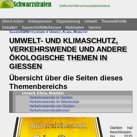
Direct-Action
Antirepression
Organisierung
Umwelt
Theorie&Politik
Debatten
Saasen/GI/Mittelhessen
Materialien
Service
Saasen/GI/Mittelhessen
»
Umwelt, Klima, Mobilität
UMWELT- UND KLIMASCHUTZ,
VERKEHRSWENDE UND ANDERE
ÖKOLOGISCHE THEMEN IN
GIESSEN
Übersicht über die Seiten dieses
Themenbereichs
Umwelt, Klima, Mobilität
Verkehrswende in Gießen
Verkehrswende im Wiesecktal
Verkehrswende um Gießen
Verkehrswendeaktionen
Gießen hat
beschlossen,
bis 2035