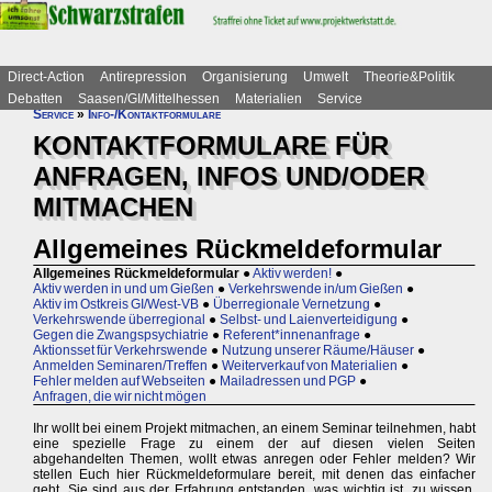
Direct-Action
Antirepression
Organisierung
Umwelt
Theorie&Politik
Debatten
Saasen/GI/Mittelhessen
Materialien
Service
Service
»
Info-/Kontaktformulare
KONTAKTFORMULARE FÜR
ANFRAGEN, INFOS UND/ODER
MITMACHEN
Allgemeines Rückmeldeformular
Allgemeines Rückmeldeformular
●
Aktiv werden!
●
Aktiv werden in und um Gießen
●
Verkehrswende in/um Gießen
●
Aktiv im Ostkreis GI/West-VB
●
Überregionale Vernetzung
●
Verkehrswende überregional
●
Selbst- und Laienverteidigung
●
Gegen die Zwangspsychiatrie
●
Referent*innenanfrage
●
Aktionsset für Verkehrswende
●
Nutzung unserer Räume/Häuser
●
Anmelden Seminaren/Treffen
●
Weiterverkauf von Materialien
●
Fehler melden auf Webseiten
●
Mailadressen und PGP
●
Anfragen, die wir nicht mögen
Ihr wollt bei einem Projekt mitmachen, an einem Seminar teilnehmen, habt
eine spezielle Frage zu einem der auf diesen vielen Seiten
abgehandelten Themen, wollt etwas anregen oder Fehler melden? Wir
stellen Euch hier Rückmeldeformulare bereit, mit denen das einfacher
geht. Sie sind aus der Erfahrung entstanden, was wichtig ist, zu wissen.