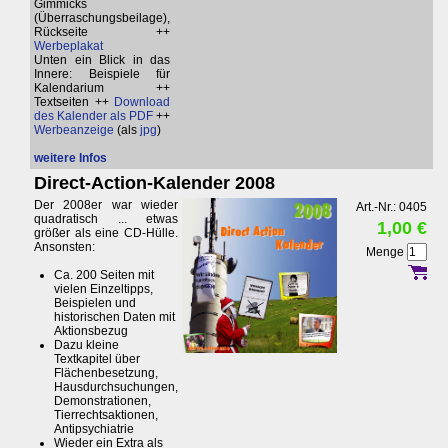
Gimmicks
(Überraschungsbeilage),
Rückseite ++
Werbeplakat
Unten ein Blick in das
Innere: Beispiele für
Kalendarium ++
Textseiten ++
Download
des Kalender als PDF
++
Werbeanzeige
(als
jpg
)
weitere Infos
Direct-Action-Kalender 2008
Der 2008er war wieder
Art.-Nr.: 0405
quadratisch ... etwas
1,00 €
größer als eine CD-Hülle.
Ansonsten:
Menge
Ca. 200 Seiten mit
vielen Einzeltipps,
Beispielen und
historischen Daten mit
Aktionsbezug
Dazu kleine
Textkapitel über
Flächenbesetzung,
Hausdurchsuchungen,
Demonstrationen,
Tierrechtsaktionen,
Antipsychiatrie
Wieder ein Extra als