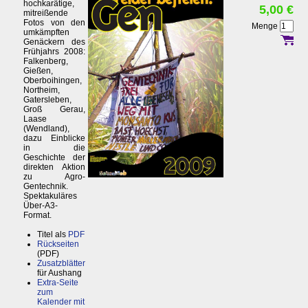
hochkarätige,
5,00 €
mitreißende
Fotos von den
Menge
umkämpften
Genäckern des
Frühjahrs 2008:
Falkenberg,
Gießen,
Oberboihingen,
Northeim,
Gatersleben,
Groß Gerau,
Laase
(Wendland),
dazu Einblicke
in die
Geschichte der
direkten Aktion
zu Agro-
Gentechnik.
Spektakuläres
Über-A3-
Format.
Titel als
PDF
Rückseiten
(PDF)
Zusatzblätter
für Aushang
Extra-Seite
zum
Kalender mit