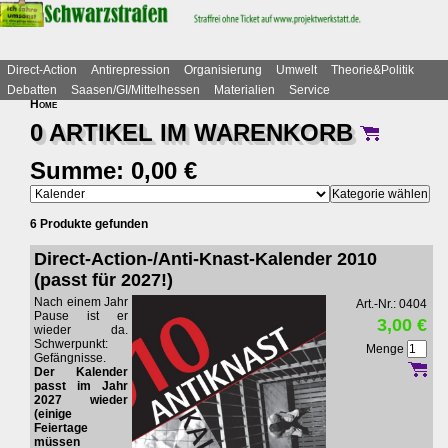
Direct-Action
Antirepression
Organisierung
Umwelt
Theorie&Politik
Debatten
Saasen/GI/Mittelhessen
Materialien
Service
Home
0 ARTIKEL IM
WARENKORB
Summe: 0,00 €
6 Produkte gefunden
Direct-Action-/Anti-Knast-Kalender 2010
(passt für 2027!)
Nach einem Jahr
Art.-Nr.: 0404
Pause ist er
3,00 €
wieder da.
Schwerpunkt:
Menge
Gefängnisse.
Der Kalender
passt im Jahr
2027 wieder
(einige
Feiertage
müssen