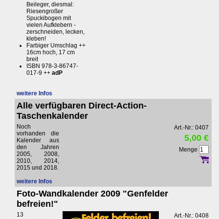
Beileger, diesmal:
Riesengroßer
Spuckibogen mit
vielen Aufklebern -
zerschneiden, lecken,
kleben!
Farbiger Umschlag ++
16cm hoch, 17 cm
breit
ISBN 978-3-86747-
017-9 ++
adP
weitere Infos
Alle verfügbaren Direct-Action-
Taschenkalender
Noch
Art.-Nr.: 0407
vorhanden die
5,00 €
Kalender aus
den Jahren
Menge
2005, 2008,
2010, 2014,
2015 und 2018.
weitere Infos
Foto-Wandkalender 2009 "Genfelder
befreien!"
13
Art.-Nr.: 0408