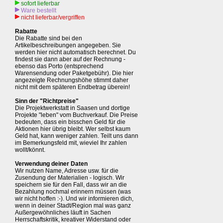
sofort lieferbar
Ware bestellt
nicht lieferbar/vergriffen
Rabatte
Die Rabatte sind bei den
Artikelbeschreibungen angegeben. Sie
werden hier nicht automatisch berechnet. Du
findest sie dann aber auf der Rechnung -
ebenso das Porto (entsprechend
Warensendung oder Paketgebühr). Die hier
angezeigte Rechnungshöhe stimmt daher
nicht mit dem späteren Endbetrag überein!
Sinn der "Richtpreise"
Die Projektwerkstatt in Saasen und dortige
Projekte "leben" vom Buchverkauf. Die Preise
bedeuten, dass ein bisschen Geld für die
Aktionen hier übrig bleibt. Wer selbst kaum
Geld hat, kann weniger zahlen. Teilt uns dann
im Bemerkungsfeld mit, wieviel Ihr zahlen
wollt/könnt.
Verwendung deiner Daten
Wir nutzen Name, Adresse usw. für die
Zusendung der Materialien - logisch. Wir
speichern sie für den Fall, dass wir an die
Bezahlung nochmal erinnern müssen (was
wir nicht hoffen :-). Und wir informieren dich,
wenn in deiner Stadt/Region mal was ganz
Außergewöhnliches läuft in Sachen
Herrschaftskritik, kreativer Widerstand oder