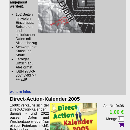
angepasst
werden).
152 Seiten
mit vielen
Einzeltipps,
Beispielen
und
historischen
Daten mit
Aktionsbezug
Schwerpunkt:
Knast und
Strafe
Farbiger
Umschlag,
A6-Format
ISBN 978-3-
86747-037-7
++
adP
weitere Infos
Direct-Action-Kalender 2005
1600x verkaufte sich der
Art.-Nr.: 0406
Direct-Action-Kalender
1,00 €
damals - und 2022
passen Daten und
Menge
Wochentage wieder (nur
einige Feiertage nicht).
Entstanden in der