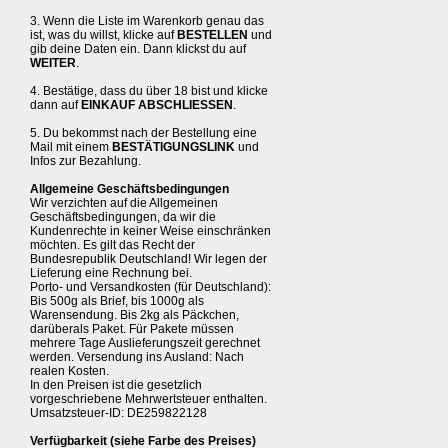
3. Wenn die Liste im Warenkorb genau das
ist, was du willst, klicke auf
BESTELLEN
und
gib deine Daten ein. Dann klickst du auf
WEITER
.
4. Bestätige, dass du über 18 bist und klicke
dann auf
EINKAUF ABSCHLIESSEN
.
5. Du bekommst nach der Bestellung eine
Mail mit einem
BESTÄTIGUNGSLINK
und
Infos zur Bezahlung.
Allgemeine Geschäftsbedingungen
Wir verzichten auf die Allgemeinen
Geschäftsbedingungen, da wir die
Kundenrechte in keiner Weise einschränken
möchten. Es gilt das Recht der
Bundesrepublik Deutschland! Wir legen der
Lieferung eine Rechnung bei.
Porto- und Versandkosten (für Deutschland):
Bis 500g als Brief, bis 1000g als
Warensendung. Bis 2kg als Päckchen,
darüberals Paket. Für Pakete müssen
mehrere Tage Auslieferungszeit gerechnet
werden. Versendung ins Ausland: Nach
realen Kosten.
In den Preisen ist die gesetzlich
vorgeschriebene Mehrwertsteuer enthalten.
Umsatzsteuer-ID: DE259822128
Verfügbarkeit (siehe Farbe des Preises)