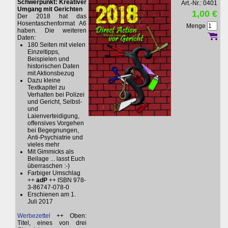
Schwerpunkt: Kreativer
Art.-Nr.: 0401
Umgang mit Gerichten
1,00 €
Der 2018 hat das
Hosentaschenformat A6
Menge
haben. Die weiteren
Daten:
180 Seiten mit vielen
Einzeltipps,
Beispielen und
historischen Daten
mit Aktionsbezug
Dazu kleine
Textkapitel zu
Verhalten bei Polizei
und Gericht, Selbst-
und
Laienverteidigung,
offensives Vorgehen
bei Begegnungen,
Anti-Psychiatrie und
vieles mehr
Mit Gimmicks als
Beilage ... lasst Euch
überraschen :-)
Farbiger Umschlag
++
adP
++ ISBN 978-
3-86747-078-0
Erschienen am 1.
Juli 2017
Werbezettel
++ Oben:
Titel, eines von drei