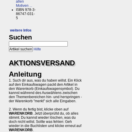
allen
Motiven ...
ISBN 978-3-
86747-031-
5
weitere Infos
Suchen
Hilfe
AKTIONSVERSAND
Anleitung
1. Such dir aus, was du haben willst. Ein Klick
auf den Einkaufswagen packt den Artikel in
den Warenkorb (Einkaufswagensymbol). Du
kannst während des Auswählens zwischen
den Themenbereichen hin- und herspringen -
der Warenkorb "merkt" sich alle Eingaben.
2. Wenn du fertig bist, klicke oben auf
WARENKORB
. Jetzt überprüfst du, ob alles
stimmt. Du kannst wieder löschen, was du
doch nicht willst. Sollte was fehlen: Geh
wieder in die Buchlisten und klicke erneut auf
WARENKORB
.